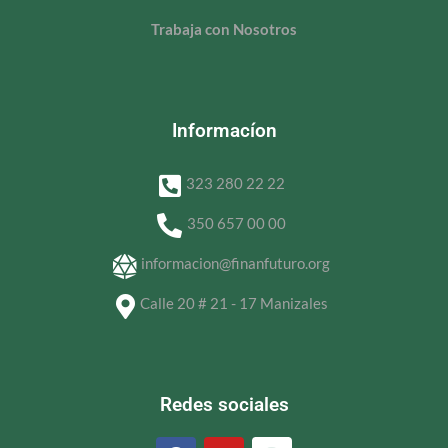
Trabaja con Nosotros
Informacíon
323 280 22 22
350 657 00 00
informacion@finanfuturo.org
Calle 20 # 21 - 17 Manizales
Redes sociales
F
Y
I